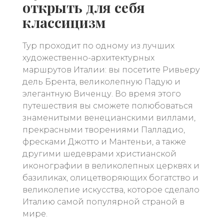
открыть для себя
классицизм
Тур проходит по одному из лучших
художественно-архитектурных
маршрутов Италии: вы посетите Ривьеру
дель Брента, великолепную Падую и
элегантную Виченцу. Во время этого
путешествия вы сможете полюбоваться
знаменитыми венецианскими виллами,
прекрасными творениями Палладио,
фресками Джотто и Мантеньи, а также
другими шедеврами христианской
иконографии в великолепных церквях и
базиликах, олицетворяющих богатство и
великолепие искусства, которое сделало
Италию самой популярной страной в
мире.