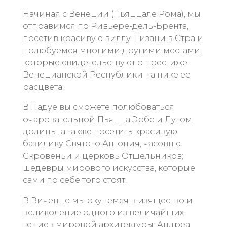
Начиная с Венеции (Пьяццале Рома), мы
отправимся по Ривьере-дель-Брента,
посетив красивую виллу Пизани в Стра и
полюбуемся многими другими местами,
которые свидетельствуют о престиже
Венецианской Республики на пике ее
расцвета.
В Падуе вы сможете полюбоваться
очаровательной Пьяцца Эрбе и Лугом
долины, а также посетить красивую
базилику Святого Антония, часовню
Скровеньи и церковь Отшельников;
шедевры мирового искусства, которые
сами по себе того стоят.
В Виченце мы окунемся в изящество и
великолепие одного из величайших
гениев мировой архитектуры: Андреа