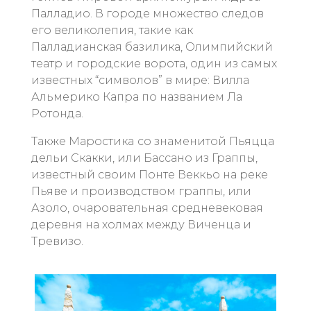
Палладио. В городе множество следов
его великолепия, такие как
Палладианская базилика, Олимпийский
театр и городские ворота, один из самых
известных “символов” в мире: Вилла
Альмерико Капра по названием Ла
Ротонда.
Также Маростикa со знаменитой Пьяцца
дельи Скакки, или Бассано из Граппы,
известный своим Понте Веккьо на реке
Пьяве и производством граппы, или
Азоло, очаровательная средневековая
деревня на холмах между Виченца и
Тревизо.