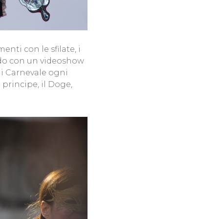
ti con le sfilate, i
ndo con un videoshow
o i Carnevale ogni
principe, il Doge,