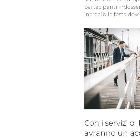
partecipanti indosser
incredibile festa dove
Con i servizi di
avranno un acce