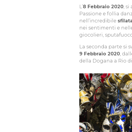
L’
8 Febbraio 2020
, s
Passione e follia da
nell’incredibile
sfila
nei sentimenti e nell
giocolieri, sputafuoco
La seconda parte si s
9 Febbraio 2020
, dal
della Dogana a Rio d