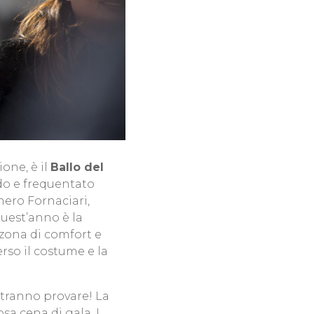
one, è il
Ballo del
ndo e frequentato
ero Fornaciari,
quest’anno è la
a zona di comfort e
rso il costume e la
otranno provare! La
osa cena di gala. I