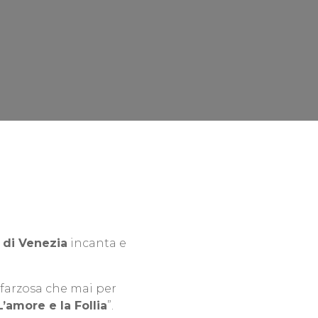
 di Venezia
incanta e
 sfarzosa che mai per
 L’amore e la Follia
”.