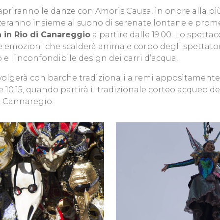
i apriranno le danze con Amoris Causa, in onore alla più
nzeranno insieme al suono di serenate lontane e prome
ta in Rio di Canareggio
a partire dalle 19.00. Lo spetta
e emozioni che scalderà anima e corpo degli spettator
 e l’inconfondibile design dei carri d’acqua.
volgerà con barche tradizionali a remi appositamente 
le 10.15, quando partirà il tradizionale corteo acqueo d
i Cannaregio.