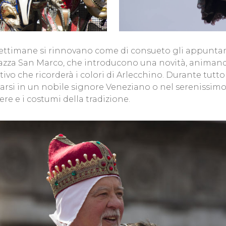
ettimane si rinnovano come di consueto gli appuntamen
n Piazza San Marco, che introducono una novità, anima
tivo che ricorderà i colori di Arlecchino. Durante tutt
arsi in un nobile signore Veneziano o nel serenissimo 
e e i costumi della tradizione.