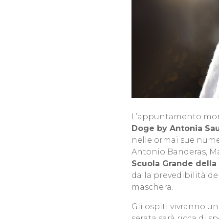
L’appuntamento mondan
Doge by Antonia Sau
nelle ormai sue nume
Antonio Banderas, Mar
Scuola Grande della 
dalla prevedibilità d
maschera.
Gli ospiti vivranno u
serata sarà ricca di s