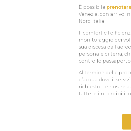
È possibile
prenotare
Venezia, con arrivo in
Nord Italia.
Il comfort e l’efficie
monitoraggio dei voli
sua discesa dall’aere
personale di terra, c
controllo passaporto
Al termine delle proc
d’acqua dove il servi
richiesto. Le nostre a
tutte le imperdibili l