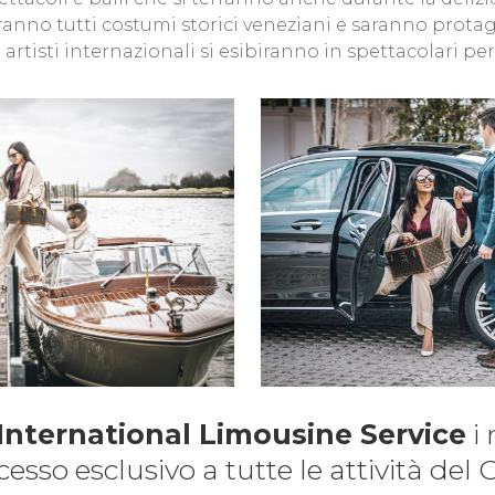
anno tutti costumi storici veneziani e saranno protag
 artisti internazionali si esibiranno in spettacolari p
International Limousine Service
i 
sso esclusivo a tutte le attività del