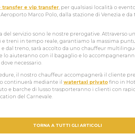
 transfer e vip transfer
, per qualsiasi località o even
 Aeroporto Marco Polo, dalla stazione di Venezia e da t
nza del servizio sono le nostre prerogative. Attraverso u
 e treni in tempo reale, garantiamo la massima puntuali
o e dal treno, sarà accolto da uno chauffeur multilingu
he lo aiuteranno con il bagaglio e lo accompagnerann
 dove necessario.
edure, il nostro chauffeur accompagnerà il cliente pre
zio continuerà mediante il
watertaxi privato
fino in Hot
uto e barche di lusso trasporteranno i clienti con rapid
ocation del Carnevale.
TORNA A TUTTI GLI ARTICOLI