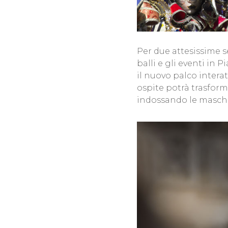
Per due attesissime s
balli e gli eventi i
il nuovo palco interat
ospite potrà trasform
indossando le mascher