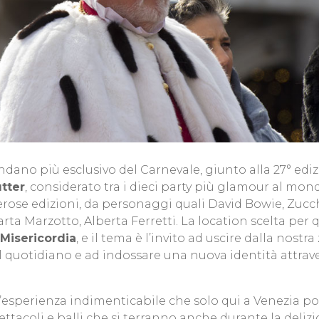
o più esclusivo del Carnevale, giunto alla 27° edizi
tter
, considerato tra i dieci party più glamour al mo
rose edizioni, da personaggi quali David Bowie, Zucch
ta Marzotto, Alberta Ferretti. La location scelta per 
Misericordia
, e il tema è l’invito ad uscire dalla nostr
el quotidiano e ad indossare una nuova identità attrave
n’esperienza indimenticabile che solo qui a Venezia p
pettacoli e balli che si terranno anche durante la delizi