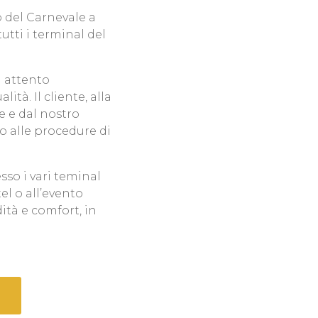
to del Carnevale a
utti i terminal del
n attento
tà. Il cliente, alla
e e dal nostro
o alle procedure di
sso i vari teminal
el o all’evento
ità e comfort, in