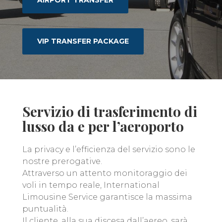
AIRPORT TRANSFER
VIP TRANSFER PACKAGE
Servizio di trasferimento di
lusso da e per l’aeroporto
La privacy e l’efficienza del servizio sono le
nostre prerogative.
Attraverso un attento monitoraggio dei
voli in tempo reale, International
Limousine Service garantisce la massima
puntualità.
Il cliente, alla sua discesa dall’aereo, sarà