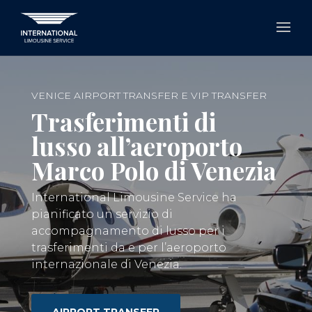
VENICE AIRPORT TRANSFER E VIP TRANSFER
Trasferimenti di
lusso all’aeroporto
Marco Polo di Venezia
International Limousine Service ha
pianificato un servizio di
accompagnamento di lusso per i
trasferimenti da e per l’aeroporto
internazionale di Venezia.