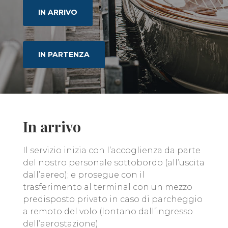
IN ARRIVO
IN PARTENZA
In arrivo
Il servizio inizia con l’accoglienza da parte
del nostro personale sottobordo (all’uscita
dall’aereo); e prosegue con il
trasferimento al terminal con un mezzo
predisposto privato in caso di parcheggio
a remoto del volo (lontano dall’ingresso
dell’aerostazione).