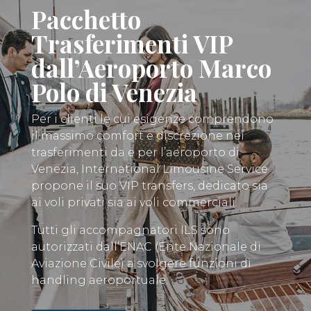
Pacchetto
Trasferimenti VIP
dall’Aeroporto Marco
Polo di Venezia
Per i clienti le cui esigenze comprendono
il massimo comfort e discrezione nei
trasferimenti da e per l’aeroporto di
Venezia, International Limousine Service
propone il suo VIP transfers, dedicato sia
ai voli privati sia ai voli commerciali.
Tutti gli accompagnatori ILS sono
autorizzati dall’ENAC (Ente Nazionale di
Aviazione Civile) a svolgere funzioni di
handling aeroportuale.