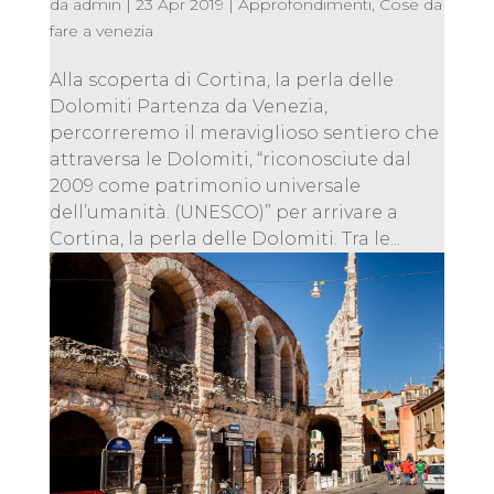
da
admin
|
23 Apr 2019
|
Approfondimenti
,
Cose da
fare a venezia
Alla scoperta di Cortina, la perla delle
Dolomiti Partenza da Venezia,
percorreremo il meraviglioso sentiero che
attraversa le Dolomiti, “riconosciute dal
2009 come patrimonio universale
dell’umanità. (UNESCO)” per arrivare a
Cortina, la perla delle Dolomiti. Tra le...