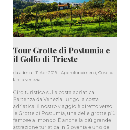
Tour Grotte di Postumia e
il Golfo di Trieste
da
admin
|
11 Apr 2019
|
Approfondimenti
,
Cose da
fare a venezia
Giro turistico sulla costa adriatica
Partenza da Venezia, lungo la costa
adriatica, il nostro viaggio è diretto verso
le Grotte di Postumia, una delle grotte più
famose al mondo. È anche la più grande
attrazione turistica in Slovenia e uno dei